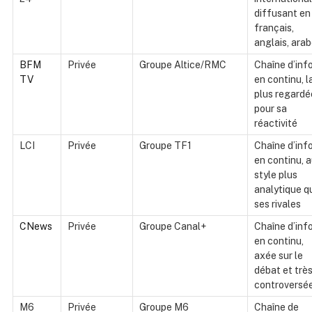
diffusant en
français,
anglais, ara
BFM
Privée
Groupe Altice/RMC
Chaîne d’inf
TV
en continu, l
plus regardé
pour sa
réactivité
LCI
Privée
Groupe TF1
Chaîne d’inf
en continu, 
style plus
analytique q
ses rivales
CNews
Privée
Groupe Canal+
Chaîne d’inf
en continu,
axée sur le
débat et trè
controversé
M6
Privée
Groupe M6
Chaîne de