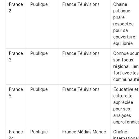
France
Publique
France Télévisions
Chaîne
2
publique
phare,
respectée
pour sa
couverture
équilibrée
France
Publique
France Télévisions
Connue pour
3
son focus
régional, lien
fort avec les
communauté
France
Publique
France Télévisions
Éducative et
5
culturelle,
appréciée
pour ses
analyses
approfondie
France
Publique
France Médias Monde
Chaîne
24
internationa