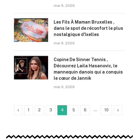
mai 6, 2026
Les Fils À Maman Bruxelles ,
dans le spot de réconfort le plus
nostalgique d’Ixelles
mai 6, 2026
Copine De Sinner Tennis ,
Découvrez Laila Hasanovic, le
mannequin danois qui a conquis
le cœur de Jannik
mai 6, 2026
Previous
…
Next
1
2
3
4
5
6
10